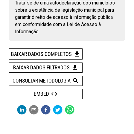
Trata-se de uma autodeclaração dos municípios
sobre a existência de legislação municipal para
garantir direito de acesso à informação pública
em conformidade com a Lei de Acesso à
Informação.
BAIXAR DADOS COMPLETOS
FILTROS
BAIXAR DADOS FILTRADOS
PERFIL E REMUNERAÇÃO DO PROFISSIONAL
CONSULTAR METODOLOGIA
PÚBLICO
(
46
)
EMBED
Vínculos públicos civis ativos
RAIS, 2003 - 2023
Assistentes sociais e economistas domésticos que atuam na
rede pública de saúde
CNES, 2018 - 2024