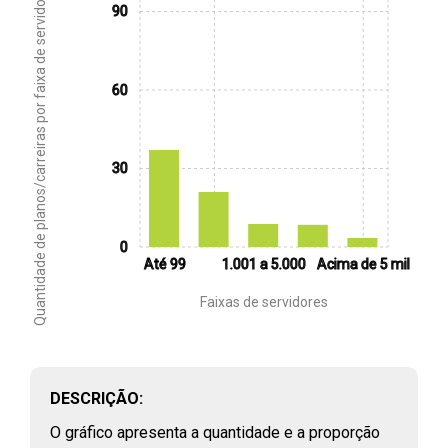
Quantidade de planos/carreiras por faixa de servidores no Governo Federal
90
60
30
FILTROS
0
PERFIL E REMUNERAÇÃO DO PROFISSIONAL
Até 99
1.001 a 5.000
Acima de 5 mil
PÚBLICO
(
46
)
Faixas de servidores
Vínculos públicos civis ativos
RAIS, 2003 - 2023
Assistentes sociais e economistas domésticos que atuam na
rede pública de saúde
DESCRIÇÃO:
CNES, 2018 - 2024
O gráfico apresenta a quantidade e a proporção