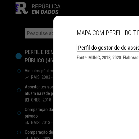
MAPA COM PERFIL DO TI
FILTROS
PERFIL E REMUNERAÇÃO DO PROFISSIONAL
Fonte:
MUNIC, 2018, 2023
. Elaborad
PÚBLICO
(
46
)
Vínculos públicos civis ativos
RAIS, 2003 - 2023
Assistentes sociais e economistas domésticos que
atuam na rede pública de saúde
CNES, 2018 - 2024
Comparação da remuneração entre setor público e
privado
RAIS, 2013 - 2023
Comparação de vínculos entre setor privado e público
RAIS, 2003 - 2023