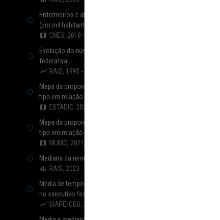
Enfermeiros e afins que atuam na rede pública de saúde
(por mil habitantes)
CNES, 2018 - 2024
Evolução do número de vínculos por poder e esfera
federativa
RAIS, 1995 - 2023
Mapa da proporção e total de vínculos estaduais por
tipo em relação a todos os vínculos
ESTADIC, 2021, 2023
Mapa da proporção e total de vínculos municipais por
tipo em relação a todos os vínculos
MUNIC, 2021, 2023
Mediana da remuneração de vínculos por esfera e poder
RAIS, 2023
Média de tempo de contribuição de aposentadorias civis
no executivo federal
SIAPE/CGU, 2024
Média e mediana da remuneração de aposentados e