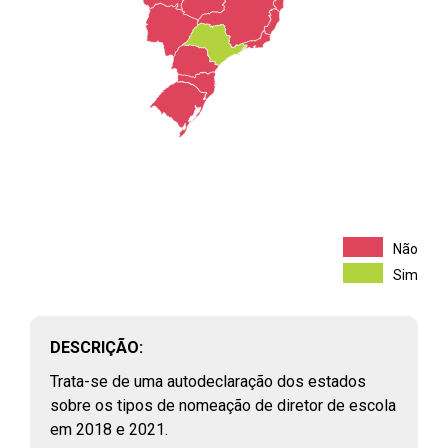
FILTROS
Não
PERFIL E REMUNERAÇÃO DO PROFISSIONAL
Sim
PÚBLICO
(
46
)
Vínculos públicos civis ativos
RAIS, 2003 - 2023
DESCRIÇÃO:
Assistentes sociais e economistas domésticos que atuam na
Trata-se de uma autodeclaração dos estados
rede pública de saúde
sobre os tipos de nomeação de diretor de escola
CNES, 2018 - 2024
em 2018 e 2021.